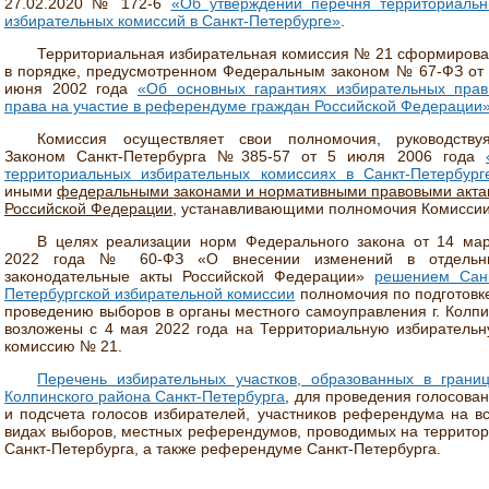
27.02.2020 № 172-6
«Об утверждении перечня территориаль
избирательных комиссий в Санкт-Петербурге»
.
Территориальная избирательная комиссия № 21 сформиров
в порядке, предусмотренном Федеральным законом № 67-ФЗ от
июня 2002 года
«Об основных гарантиях избирательных пра
права на участие в референдуме граждан Российской Федерации
Комиссия осуществляет свои полномочия, руководствуя
Законом Санкт-Петербурга №385-57 от 5 июля 2006 года
территориальных избирательных комиссиях в Санкт-Петербург
иными
федеральными законами и нормативными правовыми акт
Российской Федерации
, устанавливающими полномочия Комиссии
В целях реализации норм Федерального закона от 14 ма
2022 года № 60-ФЗ «О внесении изменений в отдельн
законодательные акты Российской Федерации»
решением Санк
Петербургской избирательной комиссии
полномочия по подготовк
проведению выборов в органы местного самоуправления г. Колп
возложены с 4 мая 2022 года на Территориальную избиратель
комиссию № 21.
Перечень избирательных участков, образованных в грани
Колпинского района Санкт-Петербурга
, для проведения голосова
и подсчета голосов избирателей, участников референдума на в
видах выборов, местных референдумов, проводимых на террито
Санкт-Петербурга, а также референдуме Санкт-Петербурга.