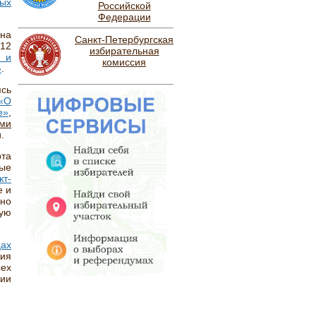
ных
Российской
Федерации
ана
Санкт-Петербургская
 12
избирательная
в и
комиссия
»
.
сь
«О
е»
,
ами
.
рта
ые
т-
е и
ино
ную
цах
ния
сех
рии