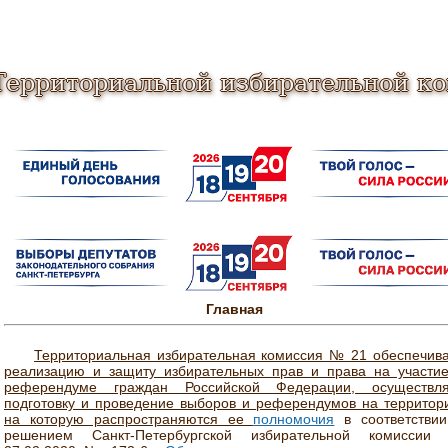
Территориальной избирательной к
Главная
Территориальная избирательная комиссия № 21 обеспечив
реализацию и защиту избирательных прав и права на участи
референдуме граждан Российской Федерации, осуществля
подготовку и проведение выборов и референдумов на территор
на которую распространяются ее
полномочия
в соответствии
решением Санкт-Петербургской избирательной комиссии 